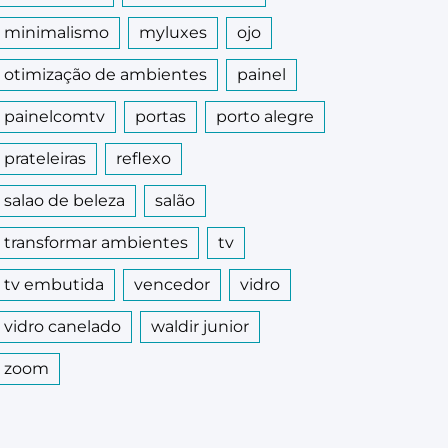
minimalismo
myluxes
ojo
otimização de ambientes
painel
painelcomtv
portas
porto alegre
prateleiras
reflexo
salao de beleza
salão
transformar ambientes
tv
tv embutida
vencedor
vidro
vidro canelado
waldir junior
zoom