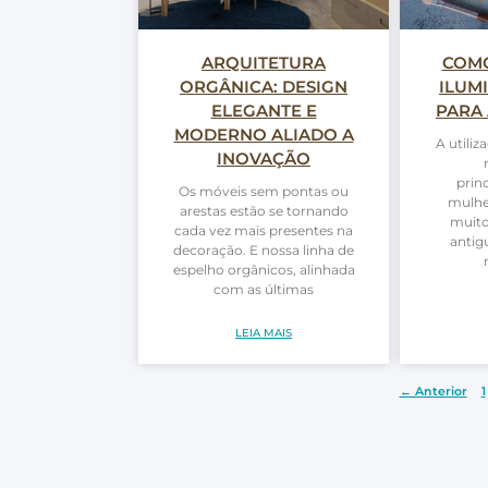
ARQUITETURA
COMO
ORGÂNICA: DESIGN
ILUM
ELEGANTE E
PARA
MODERNO ALIADO A
A utili
INOVAÇÃO
prin
Os móveis sem pontas ou
mulhe
arestas estão se tornando
muit
cada vez mais presentes na
antig
decoração. E nossa linha de
espelho orgânicos, alinhada
com as últimas
LEIA MAIS
← Anterior
1