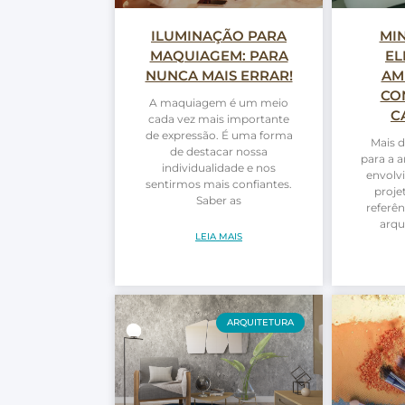
ILUMINAÇÃO PARA
MI
MAQUIAGEM: PARA
EL
NUNCA MAIS ERRAR!
AM
CO
A maquiagem é um meio
C
cada vez mais importante
de expressão. É uma forma
Mais d
de destacar nossa
para a a
individualidade e nos
envolvi
sentirmos mais confiantes.
proje
Saber as
referê
arqu
LEIA MAIS
ARQUITETURA