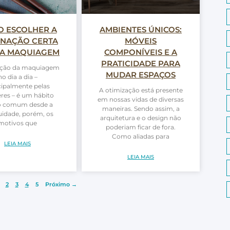
 ESCOLHER A
AMBIENTES ÚNICOS:
INAÇÃO CERTA
MÓVEIS
 A MAQUIAGEM
COMPONÍVEIS E A
PRATICIDADE PARA
zação da maquiagem
MUDAR ESPAÇOS
no dia a dia –
cipalmente pelas
A otimização está presente
res – é um hábito
em nossas vidas de diversas
o comum desde a
maneiras. Sendo assim, a
uidade, porém, os
arquitetura e o design não
motivos que
poderiam ficar de fora.
Como aliadas para
LEIA MAIS
LEIA MAIS
2
3
4
5
Próximo →