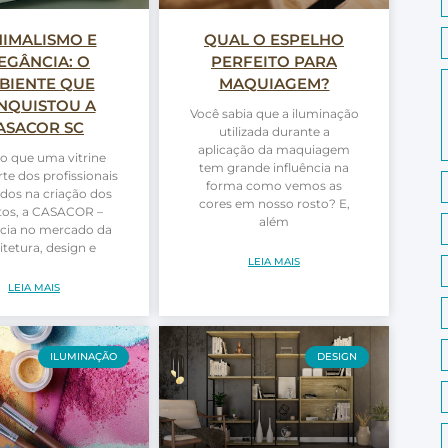
NIMALISMO E
QUAL O ESPELHO
EGÂNCIA: O
PERFEITO PARA
BIENTE QUE
MAQUIAGEM?
NQUISTOU A
Você sabia que a iluminação
ASACOR SC
utilizada durante a
aplicação da maquiagem
o que uma vitrine
tem grande influência na
rte dos profissionais
forma como vemos as
dos na criação dos
cores em nosso rosto? E,
tos, a CASACOR –
além
ncia no mercado da
itetura, design e
LEIA MAIS
LEIA MAIS
ILUMINAÇÃO
DESIGN