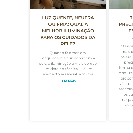
LUZ QUENTE, NEUTRA
T
OU FRIA: QUAL A
PREC
MELHOR ILUMINAÇÃO
E
PARA OS CUIDADOS DA
PELE?
O Espe
mais d
Quando falamos em
beleza
maquiagem e cuidados com a
prec
pele, a iluminação é mais do que
forma 
um detalhe técnico — é um
o seu r
elemento essencial. A forma
propor
LEIA MAIS
visual 
tecnolog
os cu
maquia
exi