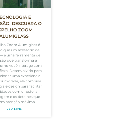
ECNOLOGIA E
ISÃO. DESCUBRA O
SPELHO ZOOM
ALUMIGLASS
lho Zoom Alumiglass é
o que um acessório de
 — é uma ferramenta de
isão que transforma a
como você interage com
eflexo. Desenvolvido para
cionar uma experiência
aprimorada, ele combina
ia e design para facilitar
idados com o rosto, a
gem e os detalhes que
gem atenção máxima.
LEIA MAIS