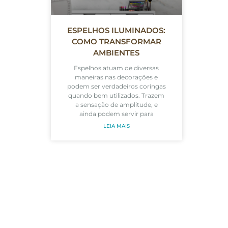
ESPELHOS ILUMINADOS:
COMO TRANSFORMAR
AMBIENTES
Espelhos atuam de diversas
maneiras nas decorações e
podem ser verdadeiros coringas
quando bem utilizados. Trazem
a sensação de amplitude, e
ainda podem servir para
LEIA MAIS