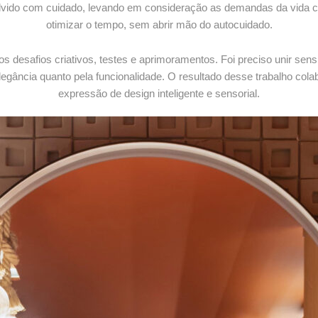
envolvido com cuidado, levando em consideração as demandas da vid
otimizar o tempo, sem abrir mão do autocuidado.
tos desafios criativos, testes e aprimoramentos. Foi preciso unir sen
gância quanto pela funcionalidade. O resultado desse trabalho cola
expressão de design inteligente e sensorial.