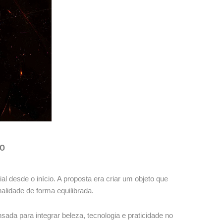
TO
l desde o início. A proposta era criar um objeto que
alidade de forma equilibrada.
ada para integrar beleza, tecnologia e praticidade no