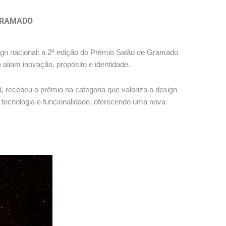
 GRAMADO
ign nacional: a 2ª edição do Prêmio Salão de Gramado
liam inovação, propósito e identidade.
, recebeu o prêmio na categoria que valoriza o design
tecnologia e funcionalidade, oferecendo uma nova