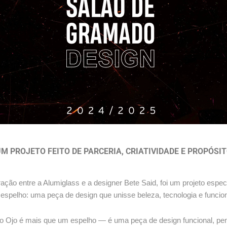
M PROJETO FEITO DE PARCERIA, CRIATIVIDADE E PROPÓSI
ção entre a Alumiglass e a designer Bete Said, foi um projeto especia
spelho: uma peça de design que unisse beleza, tecnologia e funcion
 o Ojo é mais que um espelho — é uma peça de design funcional, pens