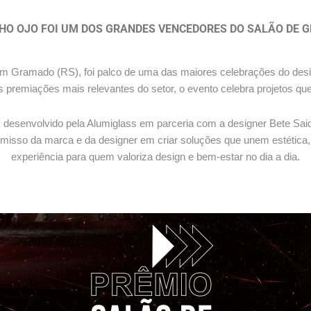
HO OJO FOI UM DOS GRANDES VENCEDORES DO SALÃO DE
s, em Gramado (RS), foi palco de uma das maiores celebrações do des
remiações mais relevantes do setor, o evento celebra projetos que a
 desenvolvido pela Alumiglass em parceria com a designer Bete Said
misso da marca e da designer em criar soluções que unem estética, 
experiência para quem valoriza design e bem-estar no dia a dia.