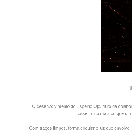
U
O desenvolvimento do Espelho Ojo, fruto da colabora
fosse muito mais do que um e
Com traços limpos, forma circular e luz que envolve,