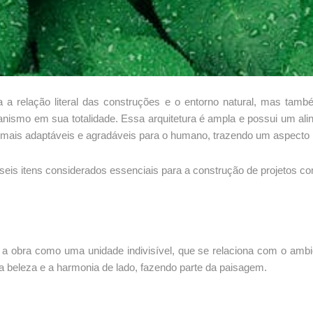
ara a relação literal das construções e o entorno natural, mas t
ismo em sua totalidade. Essa arquitetura é ampla e possui um alinh
mais adaptáveis e agradáveis para o humano, trazendo um aspecto 
seis itens considerados essenciais para a construção de projetos co
 a obra como uma unidade indivisível, que se relaciona com o ambie
a beleza e a harmonia de lado, fazendo parte da paisagem.