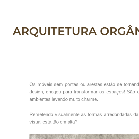
ARQUITETURA ORGÂN
O
s
mó
veis
sem
pont
as
ou arestas estão se tornand
design, chegou para transformar os espaços! São 
ambientes levando muito charme.
Remetendo visualmente às formas arredondadas da n
visual está tão em alta?