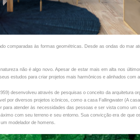
ndo comparadas às formas geométricas. Desde as ondas do mar até
atureza não é algo novo. Apesar de estar mais em alta nos últimos 
 seus estudos para criar projetos mais harmônicos e alinhados com 
1959) desenvolveu através de pesquisas o conceito da arquitetura o
ável por diversos projetos icônicos, como a casa Fallingwater (A
r para atender às necessidades das pessoas e ser vista como um 
áximo com seu terreno e seu entorno. Sua convicção era de que os
-se um modelador de homens.